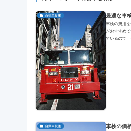
最適な車
自動車技術
車検の費用を
がおすすめで
ているので、
車検の価
自動車技術