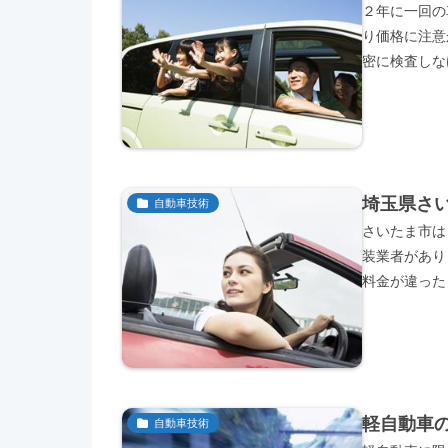
２年に一回の
り価格に注意
密に検査しな
埼玉県さ
自動車技術
さいたま市は
装業者があり
料金が違った
軽自動車
自動車技術